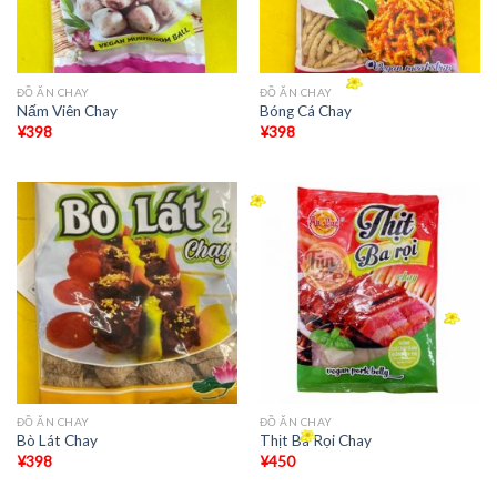
ĐỒ ĂN CHAY
ĐỒ ĂN CHAY
Nấm Viên Chay
Bóng Cá Chay
¥
398
¥
398
ĐỒ ĂN CHAY
ĐỒ ĂN CHAY
Bò Lát Chay
Thịt Ba Rọi Chay
¥
398
¥
450