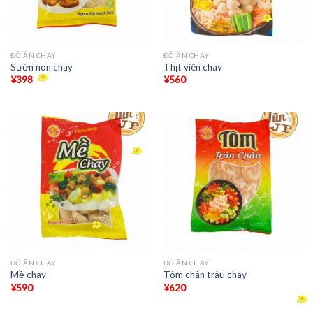
ĐỒ ĂN CHAY
ĐỒ ĂN CHAY
Sườn non chay
Thịt viên chay
¥
398
¥
560
ĐỒ ĂN CHAY
ĐỒ ĂN CHAY
Mề chay
Tôm chân trâu chay
¥
590
¥
620