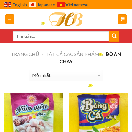
Skip
English
Japanese
Vietnamese
to
content
TRANG CHỦ
TẤT CẢ CÁC SẢN PHẨM
ĐỒ ĂN
/
/
CHAY