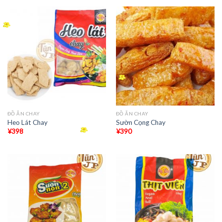
ĐỒ ĂN CHAY
ĐỒ ĂN CHAY
Heo Lát Chay
Sườn Cọng Chay
¥
398
¥
390