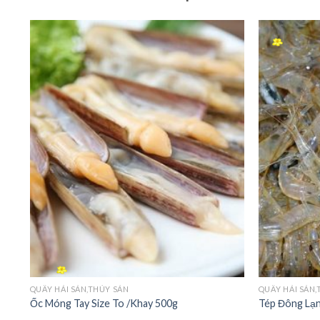
+
+
QUẦY HẢI SẢN,THỦY SẢN
QUẦY HẢI SẢN,
Ốc Móng Tay Size To /Khay 500g
Tép Đông Lạ