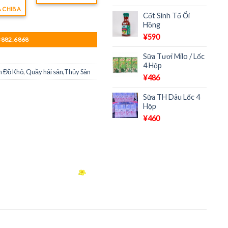
A CHIBA
Cốt Sinh Tố Ổi
Hồng
¥
590
3882.6868
Sữa Tươi Milo / Lốc
4 Hộp
 Đồ Khô
,
Quầy hải sản,Thủy Sản
¥
486
Sữa TH Dâu Lốc 4
Hộp
¥
460