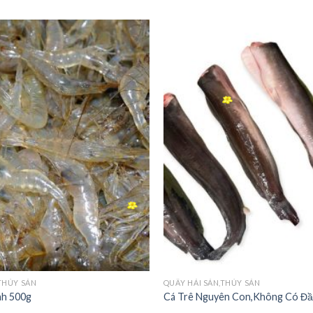
+
THỦY SẢN
QUẦY HẢI SẢN,THỦY SẢN
nh 500g
Cá Trê Nguyên Con,Không Có Đầ