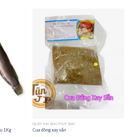
+
QUẦY HẢI SẢN,THỦY SẢN
u 1Kg
Cua đồng xay sẵn