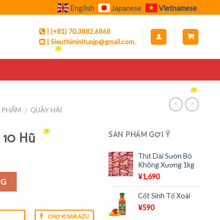
English
Japanese
Vietnamese
| (+81) 70.3882.6868
| Sieuthiminitunjp@gmail.com.
N PHẨM
QUẦY HẢI
/
 10 Hũ
SẢN PHẨM GỢI Ý
Thịt Dải Sườn Bò
Không Xương 1kg
¥
1,690
NG
Cốt Sinh Tố Xoài
¥
590
CHỢ KISARAZU