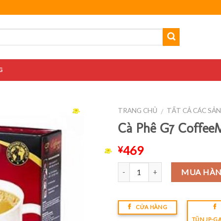
G
TRANG CHỦ
TẤT CẢ CÁC SẢ
/
Cà Phê G7 Coffee
469
¥
Số lượng
MUA HÀ
CỬA HÀNG
TŨN JP-G