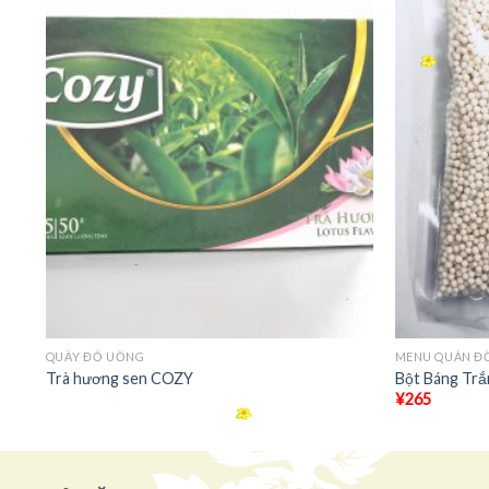
+
+
QUẦY ĐỒ UỐNG
MENU QUÁN Đ
Trà hương sen COZY
Bột Báng Trắ
¥
265