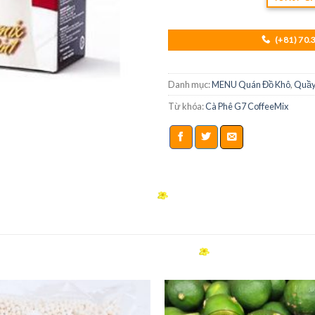
(+81) 70.
Danh mục:
MENU Quán Đồ Khô
,
Quầy
Từ khóa:
Cà Phê G7 CoffeeMix