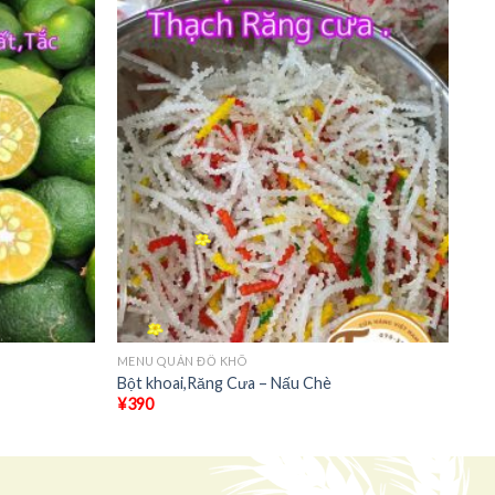
+
MENU QUÁN ĐỒ KHÔ
Bột khoai,Răng Cưa – Nấu Chè
¥
390