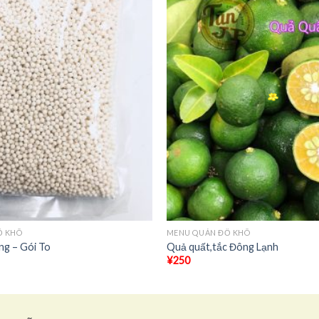
+
Ồ KHÔ
MENU QUÁN ĐỒ KHÔ
ng – Gói To
Quả quất,tắc Đông Lạnh
¥
250