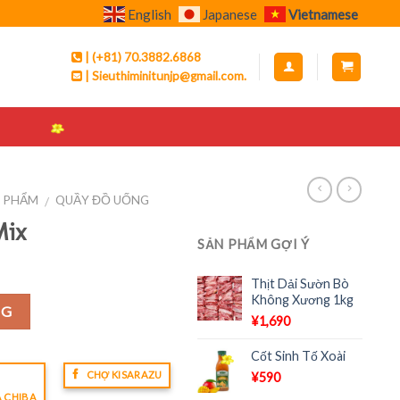
English
Japanese
Vietnamese
| (+81) 70.3882.6868
| Sieuthiminitunjp@gmail.com.
N PHẨM
QUẦY ĐỒ UỐNG
/
Mix
SẢN PHẨM GỢI Ý
Thịt Dải Sườn Bò
Không Xương 1kg
NG
¥
1,690
Cốt Sinh Tố Xoài
CHỢ KISARAZU
¥
590
A CHIBA