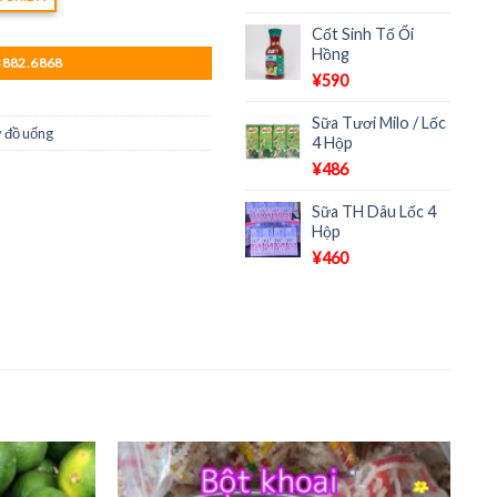
Cốt Sinh Tố Ổi
Hồng
3882.6868
¥
590
Sữa Tươi Milo / Lốc
 đồ uống
4 Hộp
¥
486
Sữa TH Dâu Lốc 4
Hộp
¥
460