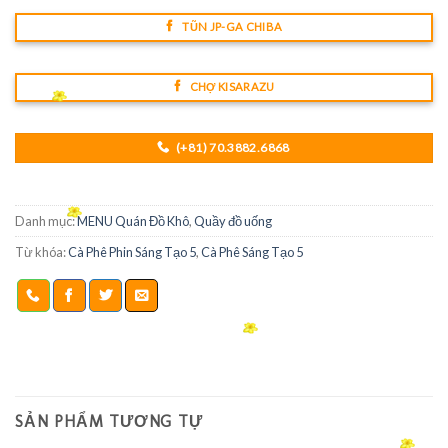
TŨN JP-GA CHIBA
CHỢ KISARAZU
(+81) 70.3882.6868
Danh mục:
MENU Quán Đồ Khô
,
Quầy đồ uống
Từ khóa:
Cà Phê Phin Sáng Tạo 5
,
Cà Phê Sáng Tạo 5
SẢN PHẨM TƯƠNG TỰ