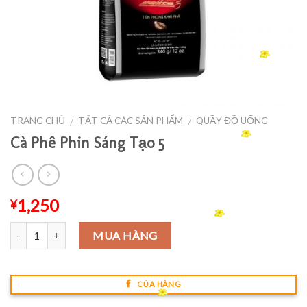
TRANG CHỦ
TẤT CẢ CÁC SẢN PHẨM
QUẦY ĐỒ UỐNG
/
/
Cà Phê Phin Sáng Tạo 5
1,250
¥
Số lượng
MUA HÀNG
CỬA HÀNG