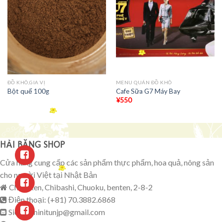
ĐỒ KHÔ,GIA VỊ
MENU QUÁN ĐỒ KHÔ
Bột quế 100g
Cafe Sữa G7 Máy Bay
¥
550
HẢI BĂNG SHOP
Cửa hàng cung cấp các sản phẩm thực phẩm, hoa quả, nông sản
cho người Việt tại Nhật Bản
Chibaken, Chibashi, Chuoku, benten, 2-8-2
Điện thoại: (+81) 70.3882.6868
Sieuthiminitunjp@gmail.com