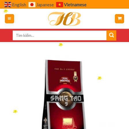
Skip
English
Japanese
Vietnamese
to
content