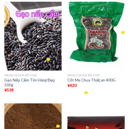
MENU QUÁN ĐỒ KHÔ
MENU QUÁN ĐỒ KHÔ
Gạo Nếp Cẩm Tím Hàng Đẹp
Cốt Me Chua TháiLan 400G
500g
¥
420
¥
538