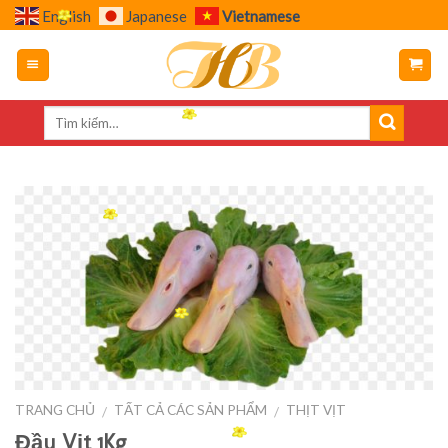
Skip
English
Japanese
Vietnamese
to
content
TRANG CHỦ
TẤT CẢ CÁC SẢN PHẨM
THỊT VỊT
/
/
Đầu Vịt 1Kg