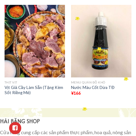
THỊT VỊT
MENU QUÁN ĐỒ KHÔ
Vịt Giả Cầy Làm Sẵn (Tặng Kèm
Nước Màu Cốt Dừa TĐ
Sốt Riềng Mẻ)
¥
166
HẢI BĂNG SHOP
Cửa hàng cung cấp các sản phẩm thực phẩm, hoa quả, nông sản