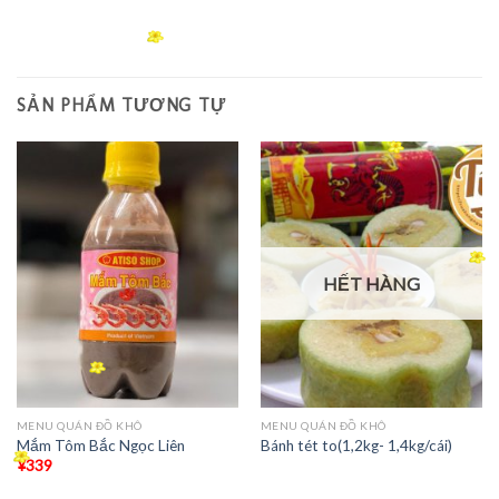
SẢN PHẨM TƯƠNG TỰ
HẾT HÀNG
MENU QUÁN ĐỒ KHÔ
MENU QUÁN ĐỒ KHÔ
Mắm Tôm Bắc Ngọc Liên
Bánh tét to(1,2kg- 1,4kg/cái)
¥
339