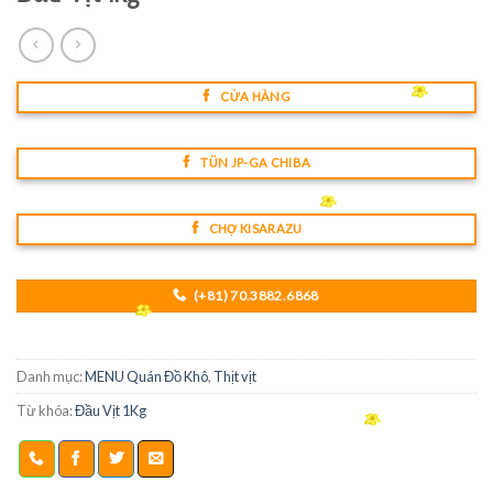
CỬA HÀNG
TŨN JP-GA CHIBA
CHỢ KISARAZU
(+81) 70.3882.6868
Danh mục:
MENU Quán Đồ Khô
,
Thịt vịt
Từ khóa:
Đầu Vịt 1Kg