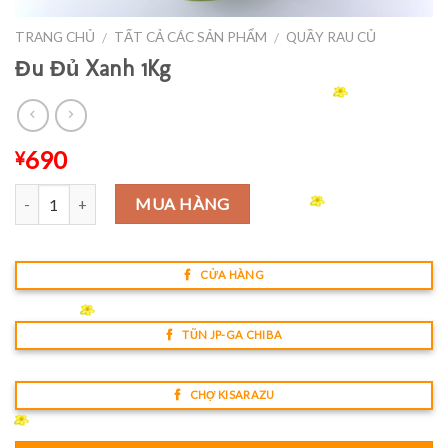
TRANG CHỦ
TẤT CẢ CÁC SẢN PHẨM
QUẦY RAU CỦ
/
/
Đu Đủ Xanh 1Kg
690
¥
Số lượng
MUA HÀNG
CỬA HÀNG
TŨN JP-GA CHIBA
CHỢ KISARAZU