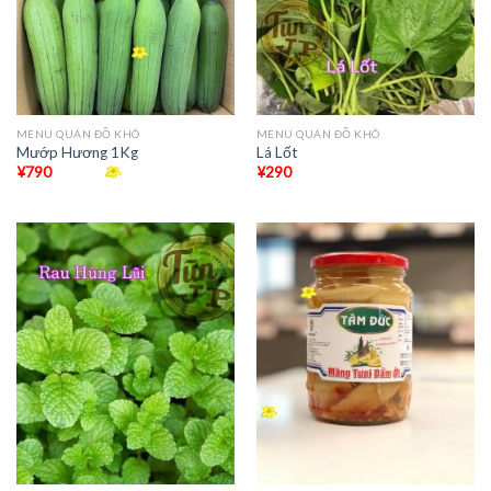
MENU QUÁN ĐỒ KHÔ
MENU QUÁN ĐỒ KHÔ
Mướp Hương 1Kg
Lá Lốt
¥
790
¥
290