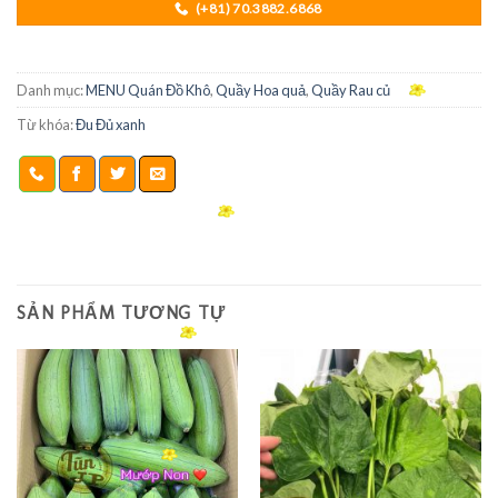
(+81) 70.3882.6868
Danh mục:
MENU Quán Đồ Khô
,
Quầy Hoa quả
,
Quầy Rau củ
Từ khóa:
Đu Đủ xanh
SẢN PHẨM TƯƠNG TỰ