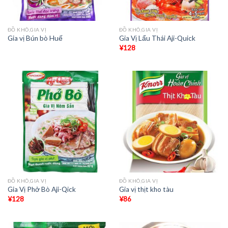
ĐỒ KHÔ,GIA VỊ
ĐỒ KHÔ,GIA VỊ
Gia vị Bún bò Huế
Gia Vị Lẩu Thái Aji-Quick
¥
128
ĐỒ KHÔ,GIA VỊ
ĐỒ KHÔ,GIA VỊ
Gia Vị Phở Bò Aji-Qick
Gia vị thịt kho tàu
¥
128
¥
86