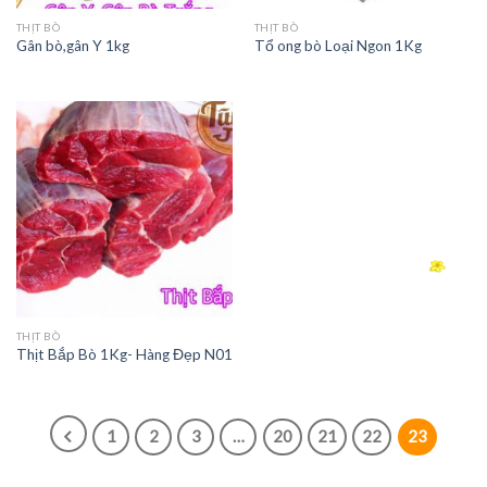
THỊT BÒ
THỊT BÒ
Gân bò,gân Y 1kg
Tổ ong bò Loại Ngon 1Kg
THỊT BÒ
Thịt Bắp Bò 1Kg- Hàng Đẹp N01
1
2
3
…
20
21
22
23