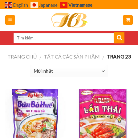
Skip
English
Japanese
Vietnamese
to
content
TRANG CHỦ
TẤT CẢ CÁC SẢN PHẨM
TRANG 23
/
/