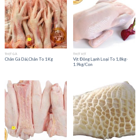
THỊT GÀ
THỊT VỊT
Vịt Đông Lạnh Loại To 1,8kg-
Chân Gà Dài,Chân To 1Kg
1.9kg/Con