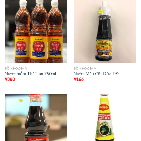
ĐỒ KHÔ,GIA VỊ
ĐỒ KHÔ,GIA VỊ
Nước mắm Thái Lan 750ml
Nước Màu Cốt Dừa TĐ
¥
380
¥
166