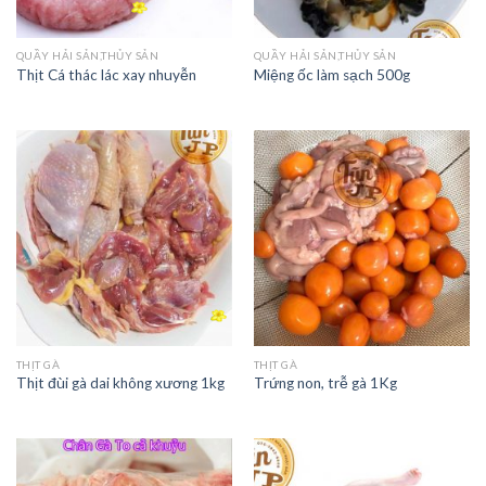
QUẦY HẢI SẢN,THỦY SẢN
QUẦY HẢI SẢN,THỦY SẢN
Thịt Cá thác lác xay nhuyễn
Miệng ốc làm sạch 500g
THỊT GÀ
THỊT GÀ
Thịt đùi gà dai không xương 1kg
Trứng non, trễ gà 1Kg