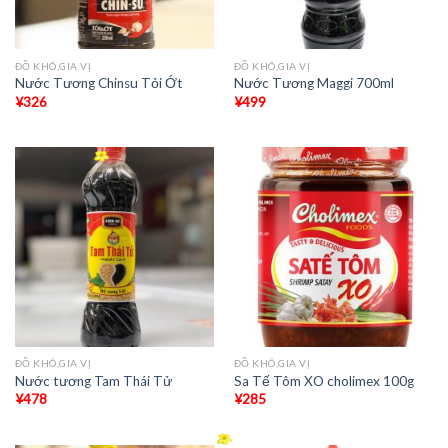
ĐỒ KHÔ,GIA VỊ
ĐỒ KHÔ,GIA VỊ
Nước Tương Chinsu Tỏi Ớt
Nước Tương Maggi 700ml
¥
326
¥
499
ĐỒ KHÔ,GIA VỊ
ĐỒ KHÔ,GIA VỊ
Nước tương Tam Thái Tử
Sa Tế Tôm XO cholimex 100g
¥
478
¥
285