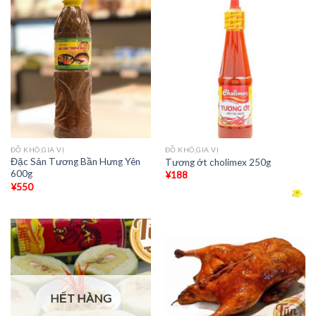
ĐỒ KHÔ,GIA VỊ
ĐỒ KHÔ,GIA VỊ
Đặc Sản Tương Bần Hưng Yên
Tương ớt cholimex 250g
600g
¥
188
¥
550
HẾT HÀNG