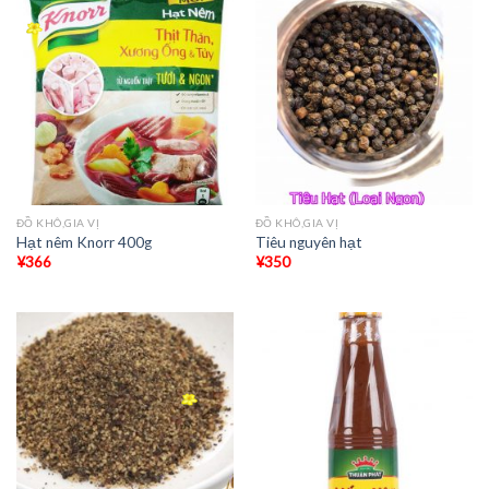
ĐỒ KHÔ,GIA VỊ
ĐỒ KHÔ,GIA VỊ
Hạt nêm Knorr 400g
Tiêu nguyên hạt
¥
366
¥
350