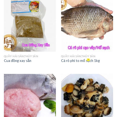
QUẦY HẢI SẢN,THỦY SẢN
QUẦY HẢI SẢN,THỦY SẢN
Cua đồng xay sẵn
Cá rô phi to mổ sạch 1kg