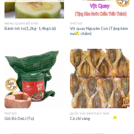
MENU QUÁN ĐỒ KHÔ
THỊT VỊT
Vịt quay Nguyên Con (Tặng kèm
Bánh tét to(1,2kg- 1,4kg/cái)
nước chấm)
THỊT BÒ
QUẦY HẢI SẢN,THỦY SẢN
Giò Bò DeLi (To)
Cá chỉ vàng