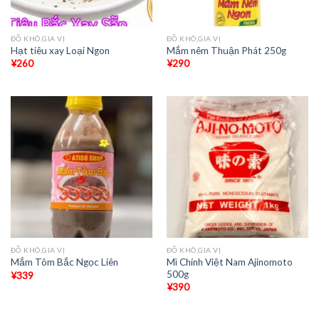
ĐỒ KHÔ,GIA VỊ
ĐỒ KHÔ,GIA VỊ
Hạt tiêu xay Loại Ngon
Mắm nêm Thuận Phát 250g
¥
260
¥
290
ĐỒ KHÔ,GIA VỊ
ĐỒ KHÔ,GIA VỊ
Mì Chính Việt Nam Ajinomoto
Mắm Tôm Bắc Ngọc Liên
500g
¥
339
¥
390