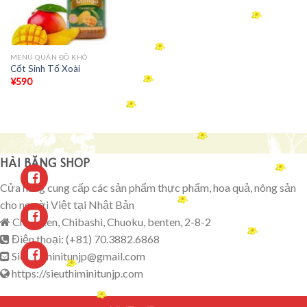
MENU QUÁN ĐỒ KHÔ
Cốt Sinh Tố Xoài
¥
590
HẢI BĂNG SHOP
Cửa hàng cung cấp các sản phẩm thực phẩm, hoa quả, nông sản
cho người Việt tại Nhật Bản
Chibaken, Chibashi, Chuoku, benten, 2-8-2
Điện thoại: (+81) 70.3882.6868
Sieuthiminitunjp@gmail.com
https://sieuthiminitunjp.com