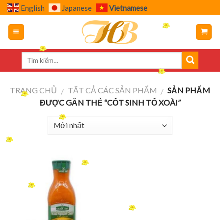
Skip
English
Japanese
Vietnamese
to
content
TRANG CHỦ
TẤT CẢ CÁC SẢN PHẨM
SẢN PHẨM
/
/
ĐƯỢC GẮN THẺ “CỐT SINH TỐ XOÀI”