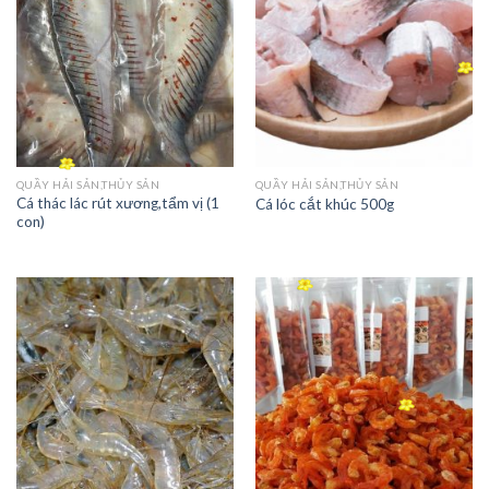
QUẦY HẢI SẢN,THỦY SẢN
QUẦY HẢI SẢN,THỦY SẢN
Cá thác lác rút xương,tẩm vị (1
Cá lóc cắt khúc 500g
con)