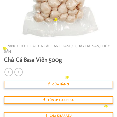
TRANG CHỦ
TẤT CẢ CÁC SẢN PHẨM
QUẦY HẢI SẢN,THỦY
/
/
SẢN
Chả Cá Basa Viên 500g
CỬA HÀNG
TŨN JP-GA CHIBA
CHỢ KISARAZU