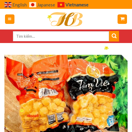
Skip
English
Japanese
Vietnamese
to
content