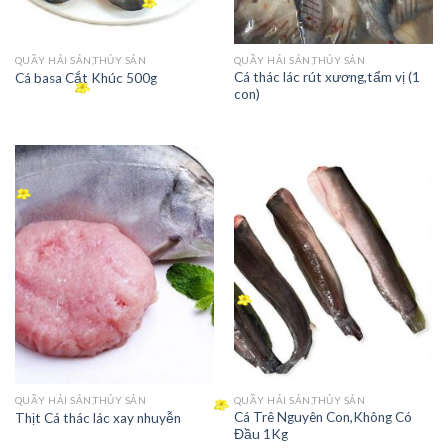
QUẦY HẢI SẢN,THỦY SẢN
QUẦY HẢI SẢN,THỦY SẢN
Cá thác lác rút xương,tẩm vị (1
Cá basa Cắt Khúc 500g
con)
QUẦY HẢI SẢN,THỦY SẢN
QUẦY HẢI SẢN,THỦY SẢN
Cá Trê Nguyên Con,Không Có
Thịt Cá thác lác xay nhuyễn
Đầu 1Kg