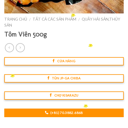
TRANG CHỦ
TẤT CẢ CÁC SẢN PHẨM
QUẦY HẢI SẢN,THỦY
/
/
SẢN
Tôm Viên 500g
CỬA HÀNG
TŨN JP-GA CHIBA
CHỢ KISARAZU
(+81) 70.3882.6868