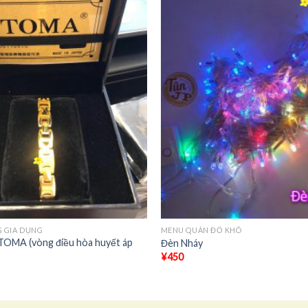
+
 GIA DỤNG
MENU QUÁN ĐỒ KHÔ
TOMA (vòng điều hòa huyết áp
Đèn Nháy
¥
450