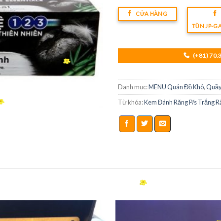
CỬA HÀNG
TŨN JP-G
(+81) 70.
Danh mục:
MENU Quán Đồ Khô
,
Quầy
Từ khóa:
Kem Đánh Răng P/s Trắng R