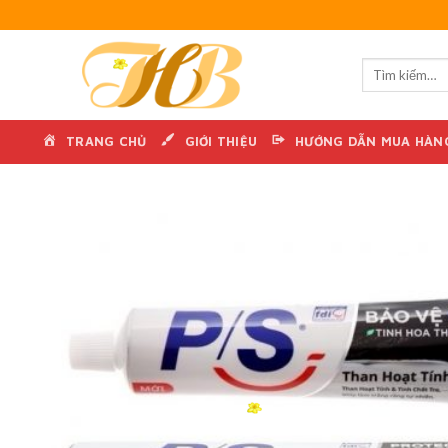
Skip
to
content
TRANG CHỦ
GIỚI THIỆU
HƯỚNG DẪN MUA HÀN