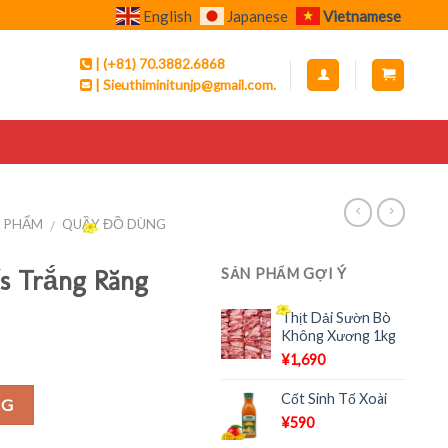
English
Japanese
Vietnamese
| (+81) 70.3882.6868
| Sieuthiminitunjp@gmail.com.
N PHẨM
QUẦY ĐỒ DÙNG
/
s Trắng Răng
SẢN PHẨM GỢI Ý
Thịt Dải Sườn Bò
Không Xương 1kg
¥
1,690
Cốt Sinh Tố Xoài
NG
¥
590