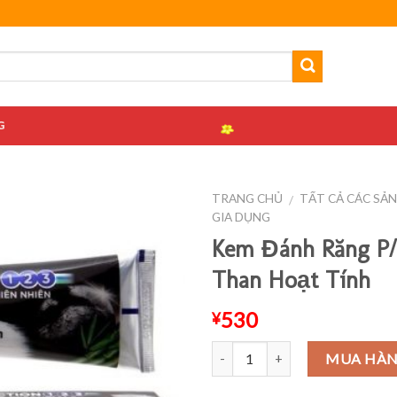
G
TRANG CHỦ
TẤT CẢ CÁC SẢ
/
GIA DỤNG
Kem Đánh Răng P/
Than Hoạt Tính
530
¥
Số lượng
MUA HÀ