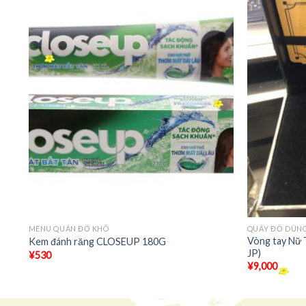
+
+
MENU QUÁN ĐỒ KHÔ
QUẦY ĐỒ DÙNG
Vòng tay Nữ 
Kem đánh răng CLOSEUP 180G
JP)
¥
530
¥
9,000