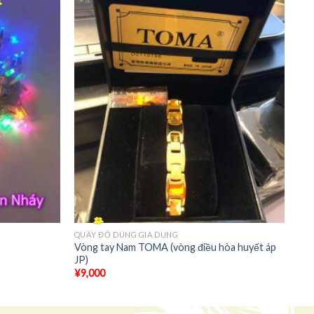
+
QUẦY ĐỒ DÙNG GIA DỤNG
Vòng tay Nam TOMA (vòng điều hòa huyết áp
JP)
¥
9,000