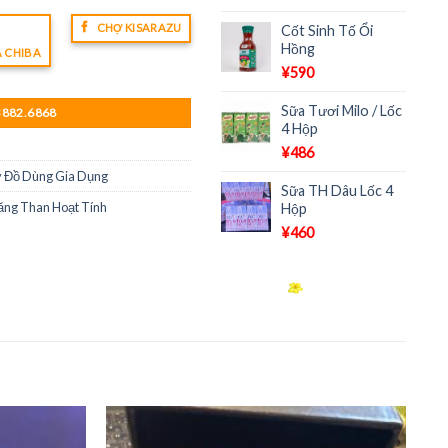
CHỢ KISARAZU
Cốt Sinh Tố Ổi
Hồng
A CHIBA
¥
590
Sữa Tươi Milo / Lốc
3882.6868
4 Hộp
¥
486
 Đồ Dùng Gia Dụng
Sữa TH Dâu Lốc 4
ăng Than Hoạt Tính
Hộp
¥
460