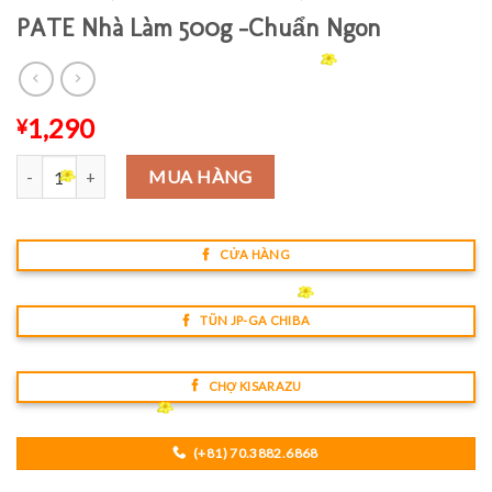
PATE Nhà Làm 500g -Chuẩn Ngon
1,290
¥
Số lượng
MUA HÀNG
CỬA HÀNG
TŨN JP-GA CHIBA
CHỢ KISARAZU
(+81) 70.3882.6868