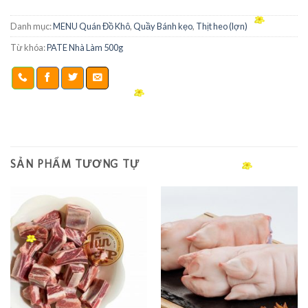
Danh mục:
MENU Quán Đồ Khô
,
Quầy Bánh kẹo
,
Thịt heo (lợn)
Từ khóa:
PATE Nhà Làm 500g
SẢN PHẨM TƯƠNG TỰ